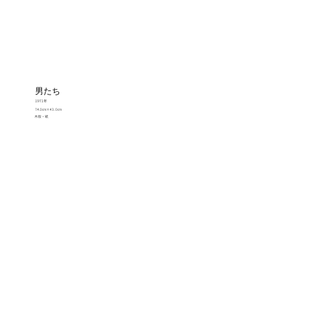
男たち
1971年
74.0cm×43.0cm
木版・紙
Contact
© Nakao Yoshitaka all rights reserved.